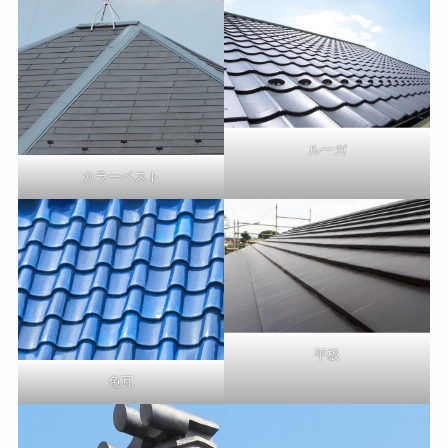
ルーガ
カラーベスト
平板
色瓦